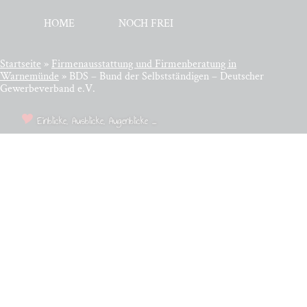
HOME
NOCH FREI
Startseite
»
Fir­men­aus­stat­tung und Fir­men­be­ra­tung in
Warnemünde
»
BDS – Bund der Selbstständigen – Deutscher
Gewerbeverband e.V.
Einblicke, Ausblicke, Augenblicke ...