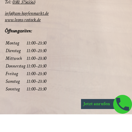
Tel:
0381 37565563
info@am-hopfenmarkt.de
www.leons-rostock.de
Öff­nungs­zei­ten:
Mon­tag
11:00–23:30
Diens­tag
11:00–23:30
Mitt­woch
11:00–23:30
Don­ners­tag
11:00–23:30
Frei­tag
11:00–23:30
Sams­tag
11:00–23:30
Sonn­tag
11:00–23:30
Jetzt anrufen