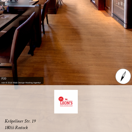
P20
von © 2016 Web Design Hosting Agentur
Krö­pe­li­ner Str. 19
18055 Rostock