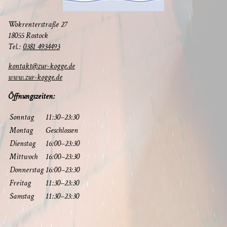
Wokren­ter­stra­ße 27
18055 Rostock
Tel.:
0381 4934493
kontakt@zur-kogge.de
www.zur-kogge.de
Öff­nungs­zei­ten:
Sonn­tag
11:30–23:30
Mon­tag
Geschlos­sen
Diens­tag
16:00–23:30
Mitt­woch
16:00–23:30
Don­ners­tag
16:00–23:30
Frei­tag
11:30–23:30
Sams­tag
11:30–23:30