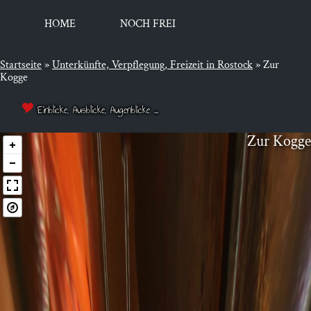
HOME
NOCH FREI
Startseite
»
Unter­künf­te, Ver­pfle­gung, Frei­zeit in Rostock
»
Zur
Kogge
Einblicke, Ausblicke, Augenblicke ...
Zur Kog­ge