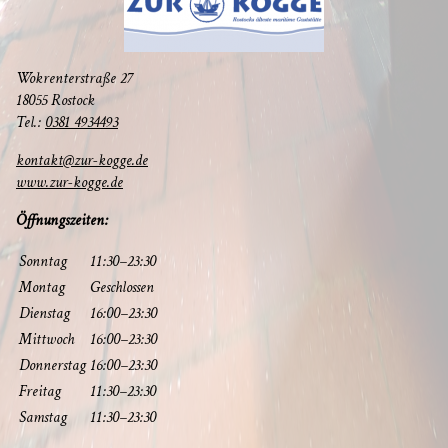
Wokren­ter­stra­ße 27
18055 Rostock
Tel.:
0381 4934493
kontakt@zur-kogge.de
www.zur-kogge.de
Öff­nungs­zei­ten:
Sonn­tag
11:30–23:30
Mon­tag
Geschlos­sen
Diens­tag
16:00–23:30
Mitt­woch
16:00–23:30
Don­ners­tag
16:00–23:30
Frei­tag
11:30–23:30
Sams­tag
11:30–23:30