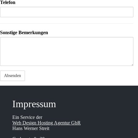
Tele­fon
Sons­ti­ge Bemerkungen
Impres­sum
Ein Service der
Web Design Hosting Agentur GbR
Hans Werner Streit