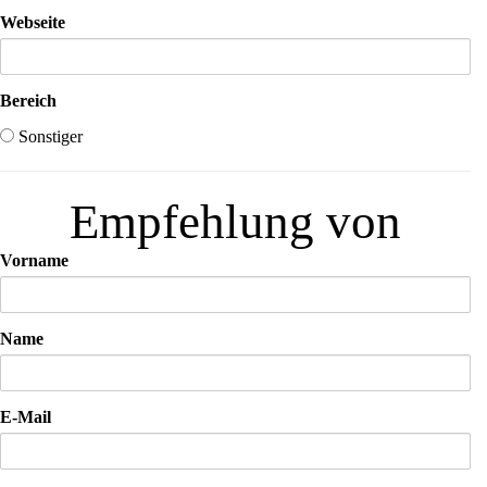
Web­sei­te
Bereich
Sonstiger
Emp­feh­lung von
Vor­na­me
Name
E‑Mail