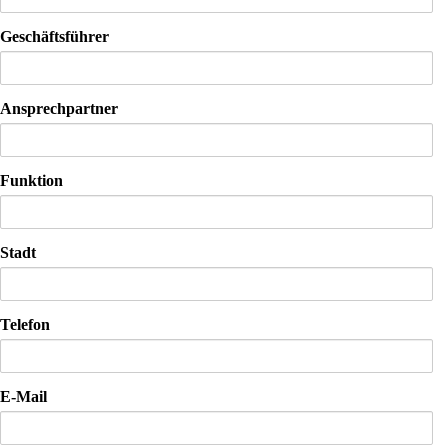
Geschäfts­füh­rer
Ansprech­part­ner
Funk­ti­on
Stadt
Tele­fon
E‑Mail