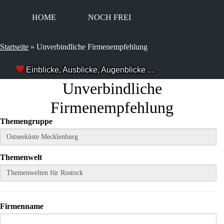
HOME
NOCH FREI
Startseite
»
Unverbindliche Firmenempfehlung
Einblicke, Ausblicke, Augenblicke ...
Unver­bind­li­che
Firmenempfehlung
The­men­grup­pe
The­men­welt
Fir­men­na­me