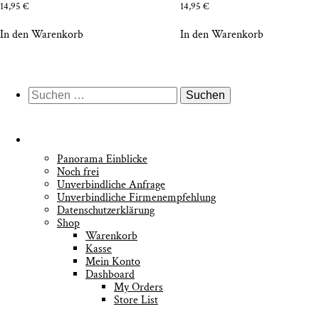
14,95
€
14,95
€
In den Warenkorb
In den Warenkorb
Suche
nach:
Pan­ora­ma Einblicke
Noch frei
Unver­bind­li­che Anfrage
Unver­bind­li­che Firmenempfehlung
Daten­schutz­er­klä­rung
Shop
Waren­korb
Kas­se
Mein Kon­to
Dash­board
My Orders
Store List